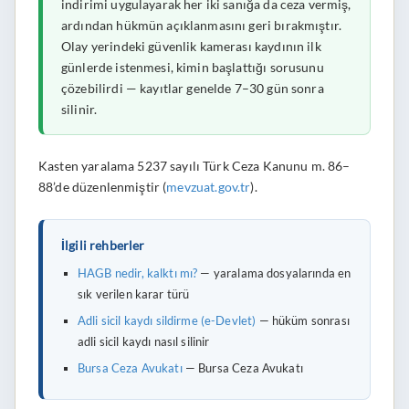
indirimi uygulayarak her iki sanığa da ceza vermiş,
ardından hükmün açıklanmasını geri bırakmıştır.
Olay yerindeki güvenlik kamerası kaydının ilk
günlerde istenmesi, kimin başlattığı sorusunu
çözebilirdi — kayıtlar genelde 7–30 gün sonra
silinir.
Kasten yaralama 5237 sayılı Türk Ceza Kanunu m. 86–
88’de düzenlenmiştir (
mevzuat.gov.tr
).
İlgili rehberler
HAGB nedir, kalktı mı?
— yaralama dosyalarında en
sık verilen karar türü
Adli sicil kaydı sildirme (e-Devlet)
— hüküm sonrası
adli sicil kaydı nasıl silinir
Bursa Ceza Avukatı
— Bursa Ceza Avukatı