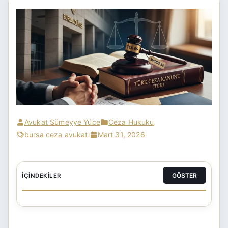
Avukat Sümeyye Yüce
Ceza Hukuku
bursa ceza avukatı
Mart 31, 2026
GÖSTER
İÇINDEKILER