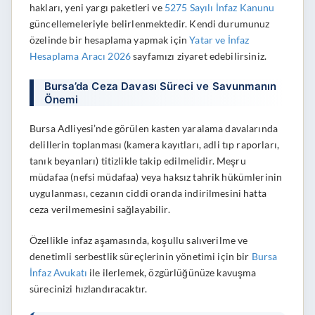
hakları, yeni yargı paketleri ve
5275 Sayılı İnfaz Kanunu
güncellemeleriyle belirlenmektedir. Kendi durumunuz
özelinde bir hesaplama yapmak için
Yatar ve İnfaz
Hesaplama Aracı 2026
sayfamızı ziyaret edebilirsiniz.
Bursa’da Ceza Davası Süreci ve Savunmanın
Önemi
Bursa Adliyesi’nde görülen kasten yaralama davalarında
delillerin toplanması (kamera kayıtları, adli tıp raporları,
tanık beyanları) titizlikle takip edilmelidir. Meşru
müdafaa (nefsi müdafaa) veya haksız tahrik hükümlerinin
uygulanması, cezanın ciddi oranda indirilmesini hatta
ceza verilmemesini sağlayabilir.
Özellikle infaz aşamasında, koşullu salıverilme ve
denetimli serbestlik süreçlerinin yönetimi için bir
Bursa
İnfaz Avukatı
ile ilerlemek, özgürlüğünüze kavuşma
sürecinizi hızlandıracaktır.