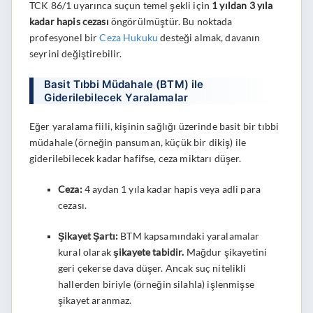
TCK 86/1 uyarınca suçun temel şekli için
1 yıldan 3 yıla
kadar hapis cezası
öngörülmüştür. Bu noktada
profesyonel bir
Ceza Hukuku
desteği almak, davanın
seyrini değiştirebilir.
Basit Tıbbi Müdahale (BTM) ile
Giderilebilecek Yaralamalar
Eğer yaralama fiili, kişinin sağlığı üzerinde basit bir tıbbi
müdahale (örneğin pansuman, küçük bir dikiş) ile
giderilebilecek kadar hafifse, ceza miktarı düşer.
Ceza:
4 aydan 1 yıla kadar hapis veya adli para
cezası.
Şikayet Şartı:
BTM kapsamındaki yaralamalar
kural olarak
şikayete tabidir.
Mağdur şikayetini
geri çekerse dava düşer. Ancak suç nitelikli
hallerden biriyle (örneğin silahla) işlenmişse
şikayet aranmaz.