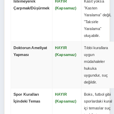
İstemeyerek
HAYIR
Kasit yoksa
Çarpmak/Düşürmek
(Kapsamaz)
"Kasten
Yaralama" değil,
"Taksirle
Yaralama"
oluşabilir.
Doktorun Ameliyat
HAYIR
Tıbbi kurallara
Yapması
(Kapsamaz)
uygun
müdahaleler
hukuka
uygundur, suç
değildir.
Spor Kuralları
HAYIR
Boks, futbol gibi
İçindeki Temas
(Kapsamaz)
sporlardaki kural
içi temaslar suç