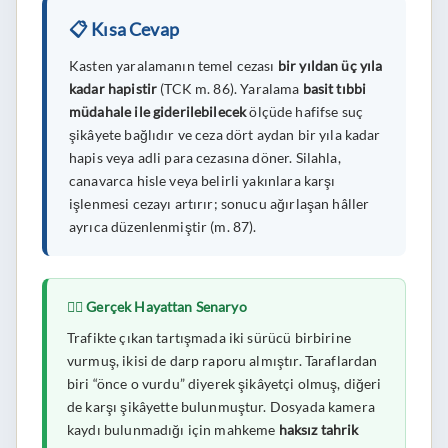
📋 Kısa Cevap
Kasten yaralamanın temel cezası
bir yıldan üç yıla
kadar hapistir
(TCK m. 86). Yaralama
basit tıbbi
müdahale ile giderilebilecek
ölçüde hafifse suç
şikâyete bağlıdır ve ceza dört aydan bir yıla kadar
hapis veya adli para cezasına döner. Silahla,
canavarca hisle veya belirli yakınlara karşı
işlenmesi cezayı artırır; sonucu ağırlaşan hâller
ayrıca düzenlenmiştir (m. 87).
🧑‍⚖️ Gerçek Hayattan Senaryo
Trafikte çıkan tartışmada iki sürücü birbirine
vurmuş, ikisi de darp raporu almıştır. Taraflardan
biri “önce o vurdu” diyerek şikâyetçi olmuş, diğeri
de karşı şikâyette bulunmuştur. Dosyada kamera
kaydı bulunmadığı için mahkeme
haksız tahrik