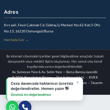
Adres
Kırcaali, Fevzi Çakmak Cd. Göktaş İş Merkezi No:62 Kat:3 Ofis
No:13, 16220 Osmangazi/Bursa
Haritada Gör →
Bu internet sitesindeki içerikler genel bilgilendirme amaçlıdır; hukuki
danışmanlık veya vekâlet ilişkisi oluşturmaz. Her somut olay kendi
koşullarında ayrıca değerlendirilmelidir.
Av. Sümeyye Yüce & Av. Selim Yüce — Bursa Barosu üyesidir.
© 2026 Yüce Hukuk Bürosu — Tüm hakları saklıdır. ·
KVKK
×
Aydınlatma Metni
·
Gizlilik Politikası
·
Çerez Politikası
· Tasarım:
Ceza davanızda haklarınızı ücretsiz
Quant Dijital
değerlendirelim. Hemen yazın 👋
Ücretsiz ön değerlendirme