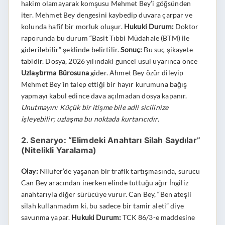
hakim olamayarak komşusu Mehmet Bey’i göğsünden
iter. Mehmet Bey dengesini kaybedip duvara çarpar ve
kolunda hafif bir morluk oluşur.
Hukuki Durum:
Doktor
raporunda bu durum “Basit Tıbbi Müdahale (BTM) ile
giderilebilir” şeklinde belirtilir.
Sonuç:
Bu suç şikayete
tabidir. Dosya, 2026 yılındaki güncel usul uyarınca önce
Uzlaştırma Bürosuna
gider. Ahmet Bey özür dileyip
Mehmet Bey’in talep ettiği bir hayır kurumuna bağış
yapmayı kabul edince dava açılmadan dosya kapanır.
Unutmayın: Küçük bir itişme bile adli sicilinize
işleyebilir; uzlaşma bu noktada kurtarıcıdır.
2. Senaryo: “Elimdeki Anahtarı Silah Saydılar”
(Nitelikli Yaralama)
Olay:
Nilüfer’de yaşanan bir trafik tartışmasında, sürücü
Can Bey aracından inerken elinde tuttuğu ağır İngiliz
anahtarıyla diğer sürücüye vurur. Can Bey, “Ben ateşli
silah kullanmadım ki, bu sadece bir tamir aleti” diye
savunma yapar.
Hukuki Durum:
TCK 86/3-e maddesine