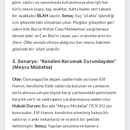
göre; saldırı ve savunmada kullanılmaya elverişli her
türlü nesne (sopa, taş, anahtar, hatta bazen sert tabanlı
bir ayakkabı)
SİLAH
sayılır.
Sonuç:
Suç “silahla” işlendiği
için şikayete tabi olmaktan çıkar. Mağdur şikayetini geri
çekse bile Bursa Asliye Ceza Mahkemesi yargılamaya
devam eder ve Can Bey’in cezası yarı oranında artırılır.
Ders: Öfke anında elinize aldığınız her nesne, hakimin
gözünde bir ‘silah’ olabilir.
3. Senaryo: “Kendimi Korumak Zorundaydım”
(Meşru Müdafaa)
Olay:
Osmangazi’de akşam saatlerinde yürüyen Elif
Hanım, kendisine fiziki saldırıda bulunan ve çantasını
zorla almaya çalışan kişiye karşı çantasındaki şemsiyeyle
karşılık verir ve saldırganın yaralanmasına neden olur.
Hukuki Durum:
Burada “Meşru Müdafaa” (TCK 25) söz
konusudur. Elif Hanım, kendisine yönelmiş haksız bir
saldırıyı o anki imkanlarla ve orantılı bir şekilde
defetmiştir.
Sonuç:
Yapılan savunma ve kamera