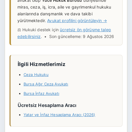
avukat olup
Yüce Hukuk Bürosu
bünyesinde
miras, ceza, iş, icra, aile ve gayrimenkul hukuku
alanlarında danışmanlık ve dava takibi
yürütmektedir.
Avukat profilini görüntüleyin →
⚖️ Hukuki destek için
ücretsiz ön görüşme talep
edebilirsiniz
. • Son güncelleme: 9 Ağustos 2026
İlgili Hizmetlerimiz
Ceza Hukuku
Bursa Ağır Ceza Avukatı
Bursa İnfaz Avukatı
Ücretsiz Hesaplama Aracı
Yatar ve İnfaz Hesaplama Aracı (2026)