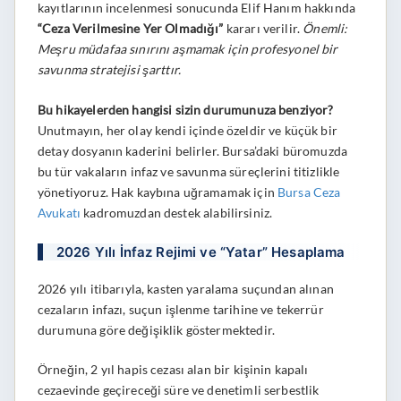
kayıtlarının incelenmesi sonucunda Elif Hanım hakkında
“Ceza Verilmesine Yer Olmadığı”
kararı verilir.
Önemli:
Meşru müdafaa sınırını aşmamak için profesyonel bir
savunma stratejisi şarttır.
Bu hikayelerden hangisi sizin durumunuza benziyor?
Unutmayın, her olay kendi içinde özeldir ve küçük bir
detay dosyanın kaderini belirler. Bursa’daki büromuzda
bu tür vakaların infaz ve savunma süreçlerini titizlikle
yönetiyoruz. Hak kaybına uğramamak için
Bursa Ceza
Avukatı
kadromuzdan destek alabilirsiniz.
2026 Yılı İnfaz Rejimi ve “Yatar” Hesaplama
2026 yılı itibarıyla, kasten yaralama suçundan alınan
cezaların infazı, suçun işlenme tarihine ve tekerrür
durumuna göre değişiklik göstermektedir.
Örneğin, 2 yıl hapis cezası alan bir kişinin kapalı
cezaevinde geçireceği süre ve denetimli serbestlik