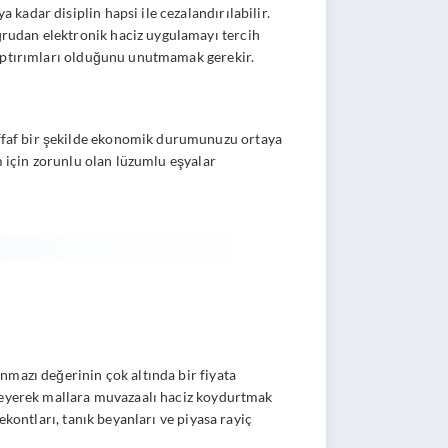
adar disiplin hapsi ile cezalandırılabilir.
rudan elektronik haciz uygulamayı tercih
yaptırımları olduğunu unutmamak gerekir.
ffaf bir şekilde ekonomik durumunuzu ortaya
m için zorunlu olan lüzumlu eşyalar
nmazı değerinin çok altında bir fiyata
nleyerek mallara muvazaalı haciz koydurtmak
kontları, tanık beyanları ve piyasa rayiç