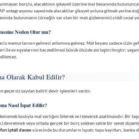
nmayan borçlu, alacaklının şikayeti üzerine mal beyanında bulununcaya k
P entegrasyonu sayesinde alacaklılar şikayet yoluna gitmek yerine doğ
yanında bulunmanın (örneğin var olan bir malı gizlemenin) ciddi cezai 
mesine Neden Olur mu?
iz memurlarının gelmesi anlamına gelmez. Mal beyanı sadece sizin şe
eri ile ev eşyalarının haczedilmesi büyük ölçüde zorlaştırılmıştır; yaşa
edilemez.
a Olarak Kabul Edilir?
geçersiz sayılan belirli devir işlemleri vardır.
a Nasıl İspat Edilir?
memek kastıyla mal varlığını bilerek ve isteyerek azaltmasıdır. Bir taşı
vb.) devretmek veya ortada gerçek bir borç yokken sahte bir senet düze
fun iptali davası
sürecinde bu durumların ispatı; tapu kayıtları, banka de