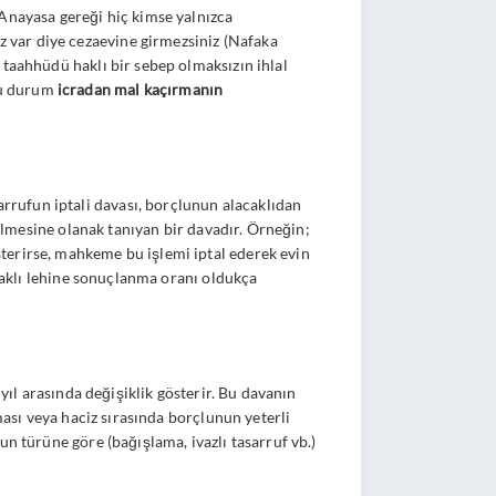
 Anayasa gereği hiç kimse yalnızca
 var diye cezaevine girmezsiniz (Nafaka
 taahhüdü haklı bir sebep olmaksızın ihlal
 Bu durum
icradan mal kaçırmanın
arrufun iptali davası
, borçlunun alacaklıdan
bilmesine olanak tanıyan bir davadır. Örneğin;
terirse, mahkeme bu işlemi iptal ederek evin
acaklı lehine sonuçlanma oranı oldukça
yıl arasında değişiklik gösterir. Bu davanın
ması veya haciz sırasında borçlunun yeterli
n türüne göre (bağışlama, ivazlı tasarruf vb.)