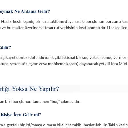
 Koymak Ne Anlama Gelir?
 Haciz, kesinleşmiş bir icra takibine dayanarak, borçlunun borcunu kar
ı ve bu mallar üzerindeki tasarruf yetkisinin kısıtlanmasıdır. Haczedilen
dilir?
şikayet etmek (dolandırıcılık gibi istisnai bir suç yoksa) sonuç vermez, 
(fatura, senet, sözleşme veya mahkeme kararı) dayanarak yetkili İcra Müd
lığı Yoksa Ne Yapılır?
rdan biri borçlunun tamamen “boş” çıkmasıdır.
Kişiye İcra Gelir mi?
 sigortalı bir işi/maaşı olmasa bile icra takibi başlatılabilir. Takip kesi