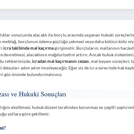
klar sonucunda alacaklı ile borçlu arasında yaşanan hukuki süreçlerin e
tığı meblağ, borçlunun ödeme güçlüğü çekmesi veya daha kötüsü kötü niye
ri
icra takibinde mal kaçırma
girişimidir. Borçluların, mallarının hacze
re devretmesi, alacaklının mağduriyetini artırır. Ancak hukuk sistemimiz,
 Bu rehberimizde,
icradan mal kaçırmanın cezası
, mal beyanı süreçleri, t
i detayları adım adım inceleyeceğiz. Eğer siz de icra sürecinde hak kay
i göz önünde bulundurmalısınız.
ası ve Hukuki Sonuçları
ığını eksiltmesi, hukuk düzeni tarafından korunmaz ve çeşitli yaptırım
ğu yollara göre şekillenir.
mi?