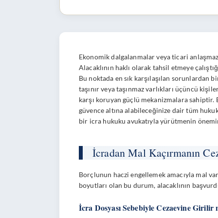
Ekonomik dalgalanmalar veya ticari anlaşmazlı
Alacaklının haklı olarak tahsil etmeye çalış
Bu noktada en sık karşılaşılan sorunlardan bi
taşınır veya taşınmaz varlıkları üçüncü kişile
karşı koruyan güçlü mekanizmalara sahiptir.
güvence altına alabileceğinize dair tüm hukuk
bir
icra hukuku
avukatıyla yürütmenin önemin
İcradan Mal Kaçırmanın Cez
Borçlunun haczi engellemek amacıyla mal varl
boyutları olan bu durum, alacaklının başvurdu
İcra Dosyası Sebebiyle Cezaevine Girilir 