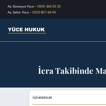
Av. Sümeyye Yüce
–
0505 360 25 25
Av. Selim Yüce
–
0553 807 68 40
Avukat Sümey
Bursa Avukat - Yüce Hukuk Bürosu
İcra Takibinde Ma
İÇINDEKILER