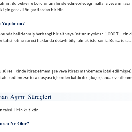
alınır. Bu belge ile borçlunun ileride edinebileceği mallara veya mirasa
 için gerekli ön şartlardan biridir.
 Yapılır mı?
kanunda belirlenmiş herhangi bir alt veya üst sınır yoktur. 1.000 TL için 
zı tahsil etme süreci hakkında detaylı bilgi almak isterseniz,
Bursa icra a
çlu süresi içinde itiraz etmemişse veya itirazı mahkemece iptal edilmişse
aciz talep edilmezse icra dosyası işlemden kaldırılır (düşer) ancak yenil
man Aşımı Süreçleri
tahsili için kritiktir.
Borcu Ne Olur?