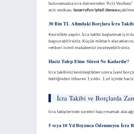
bulunamazsa icra dairesinden “Aciz Vesikası” 
aciz vesikası,
tasarrufun iptali davası
açabilmek
30 Bin TL Altındaki Borçlara İcra Takibi
Kesinlikle yapılır. İcra takibi başlatmak için 
başvurabilirsiniz. Küçük miktarlı alacaklarını
rehberi
isimli makalemizi inceleyebilirsiniz.
Haciz Talep Etme Süresi Ne Kadardır?
İcra takibiniz kesinleştikten sonra (yani bor
tebliğinden itibaren 1 yıldır. 1 yıl içinde h
İcra Takibi ve Borçlarda Za
İcra takiplerinde süreleri kaçırmamak alacağın 
5 veya 10 Yıl Boyunca Ödenmeyen İcra 