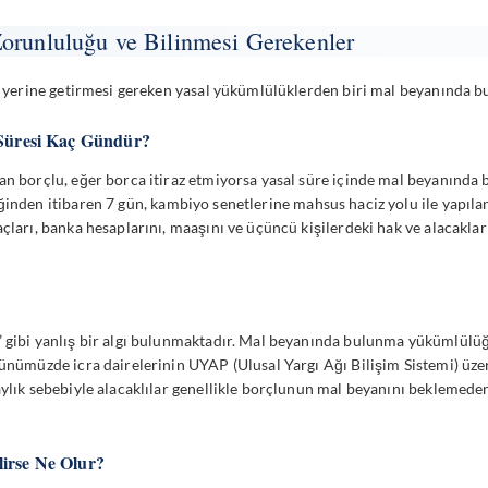
Zorunluluğu ve Bilinmesi Gerekenler
ın yerine getirmesi gereken yasal yükümlülüklerden biri mal beyanında b
e Süresi Kaç Gündür?
lan borçlu, eğer borca itiraz etmiyorsa yasal süre içinde mal beyanınd
ğinden itibaren 7 gün,
kambiyo senetlerine mahsus haciz yolu
ile yapıla
çları, banka hesaplarını, maaşını ve üçüncü kişilerdeki hak ve alacakları
” gibi yanlış bir algı bulunmaktadır. Mal beyanında bulunma yükümlülüğ
günümüzde icra dairelerinin UYAP (Ulusal Yargı Ağı Bilişim Sistemi) üz
laylık sebebiyle alacaklılar genellikle borçlunun mal beyanını beklemed
lirse Ne Olur?