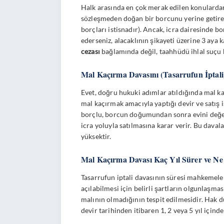
Halk arasında en çok merak edilen konulardan 
sözleşmeden doğan bir borcunu yerine getire
borçları istisnadır). Ancak, icra dairesinde 
ederseniz, alacaklının şikayeti üzerine 3 aya k
cezası
bağlamında değil, taahhüdü ihlal suçu 
Mal Kaçırma Davasını (Tasarrufun İptal
Evet, doğru hukuki adımlar atıldığında mal
mal kaçırmak amacıyla yaptığı devir ve satış i
borçlu, borcun doğumundan sonra evini değeri
icra yoluyla satılmasına karar verir. Bu daval
yüksektir.
Mal Kaçırma Davası Kaç Yıl Sürer ve Ne
Tasarrufun iptali davasının süresi mahkemeleri
açılabilmesi için belirli şartların olgunlaşma
malının olmadığının tespit edilmesidir. Hak dü
devir tarihinden itibaren 1, 2 veya 5 yıl içinde