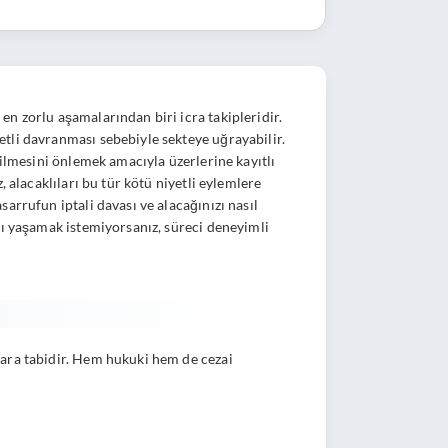
n zorlu aşamalarından biri icra takipleridir.
tli davranması sebebiyle sekteye uğrayabilir.
dilmesini önlemek amacıyla üzerlerine kayıtlı
 alacaklıları bu tür kötü niyetli eylemlere
asarrufun iptali davası ve alacağınızı nasıl
bı yaşamak istemiyorsanız, süreci deneyimli
lara tabidir. Hem hukuki hem de cezai