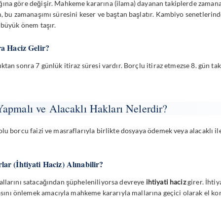
ına göre değişir. Mahkeme kararına (ilama) dayanan takiplerde zamanaşı
m, bu zamanaşımı süresini keser ve baştan başlatır. Kambiyo senetlerinde
 büyük önem taşır.
ra Haciz Gelir?
tan sonra 7 günlük itiraz süresi vardır. Borçlu itiraz etmezse 8. gün tak
apmalı ve Alacaklı Hakları Nelerdir?
lu borcu faizi ve masraflarıyla birlikte dosyaya ödemek veya alacaklı il
r (İhtiyati Haciz) Alınabilir?
allarını satacağından şüpheleniliyorsa devreye
ihtiyati haciz
girer. İhtiy
ı önlemek amacıyla mahkeme kararıyla mallarına geçici olarak el konulm