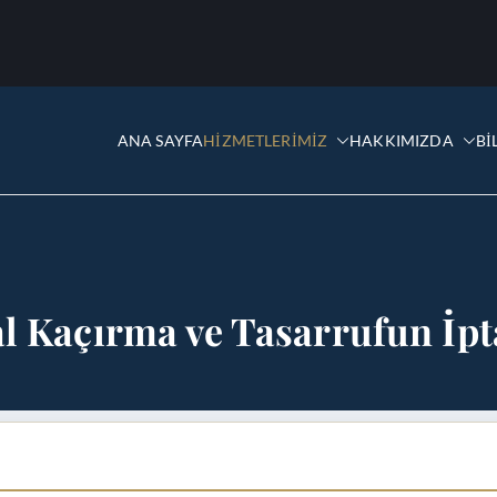
ANA SAYFA
HİZMETLERİMİZ
HAKKIMIZDA
Bİ
ye Yüce
l Kaçırma ve Tasarrufun İpt