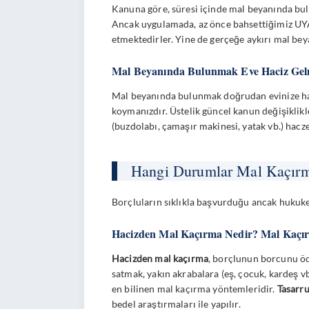
Kanuna göre, süresi içinde mal beyanında bulu
Ancak uygulamada, az önce bahsettiğimiz UYA
etmektedirler. Yine de gerçeğe aykırı mal be
Mal Beyanında Bulunmak Eve Haciz Gel
Mal beyanında bulunmak doğrudan evinize hac
koymanızdır. Üstelik güncel kanun değişiklikl
(buzdolabı, çamaşır makinesi, yatak vb.) hacz
Hangi Durumlar Mal Kaçırm
Borçluların sıklıkla başvurduğu ancak hukuken 
Hacizden Mal Kaçırma Nedir? Mal Kaçırm
Hacizden mal kaçırma
, borçlunun borcunu öde
satmak, yakın akrabalara (eş, çocuk, kardeş 
en bilinen mal kaçırma yöntemleridir.
Tasarru
bedel araştırmaları ile yapılır.