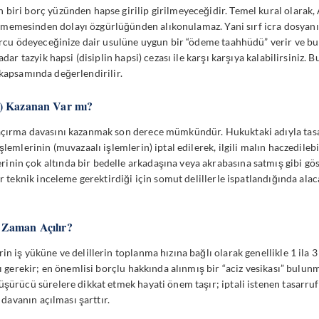
biri borç yüzünden hapse girilip girilmeyeceğidir. Temel kural olarak,
memesinden dolayı özgürlüğünden alıkonulamaz. Yani sırf icra dosyanız
borcu ödeyeceğinize dair usulüne uygun bir “ödeme taahhüdü” verir ve bu
adar tazyik hapsi (disiplin hapsi) cezası ile karşı karşıya kalabilirsiniz.
kapsamında değerlendirilir.
i) Kazanan Var mı?
 kaçırma davasını kazanmak son derece mümkündür. Hukuktaki adıyla
tas
şlemlerinin (muvazaalı işlemlerin) iptal edilerek, ilgili malın haczedile
nin çok altında bir bedelle arkadaşına veya akrabasına satmış gibi gös
ar teknik inceleme gerektirdiği için somut delillerle ispatlandığında al
 Zaman Açılır?
n iş yüküne ve delillerin toplanma hızına bağlı olarak genellikle 1 ila 3 
sı gerekir; en önemlisi borçlu hakkında alınmış bir “aciz vesikası” bulun
şürücü sürelere dikkat etmek hayati önem taşır; iptali istenen tasarrufu
 davanın açılması şarttır.