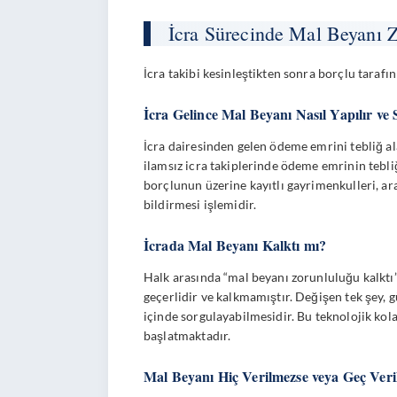
İcra Sürecinde Mal Beyanı 
İcra takibi kesinleştikten sonra borçlu taraf
İcra Gelince Mal Beyanı Nasıl Yapılır v
İcra dairesinden gelen ödeme emrini tebliğ a
ilamsız icra takiplerinde ödeme emrinin tebli
borçlunun üzerine kayıtlı gayrimenkulleri, ara
bildirmesi işlemidir.
İcrada Mal Beyanı Kalktı mı?
Halk arasında “mal beyanı zorunluluğu kalktı
geçerlidir ve kalkmamıştır. Değişen tek şey, 
içinde sorgulayabilmesidir. Bu teknolojik ko
başlatmaktadır.
Mal Beyanı Hiç Verilmezse veya Geç Veri