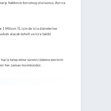
 karşı hakkınızı korumuş olursunuz. Ayrıca
de 1 Milyon TL için de icra dairelerine
vukatı alacak tahsili ve icra takibi
), haciz talep etme süreniz ödeme emrinin
enmesi her zaman mümkündür.