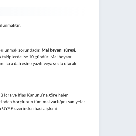
ulunmaktır.
a bulunmak zorundadır.
Mal beyanı süresi
,
n takiplerde ise 10 gündür. Mal beyanı;
nı icra dairesine yazılı veya sözlü olarak
ü İcra ve İflas Kanunu’na göre halen
erinden borçlunun tüm mal varlığını saniyeler
en UYAP üzerinden haciz işlemi