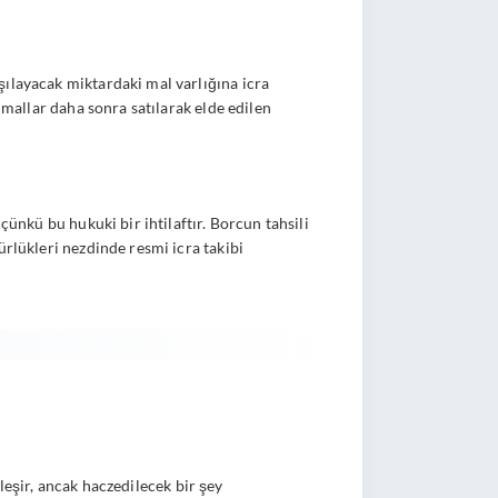
şılayacak miktardaki mal varlığına icra
 mallar daha sonra satılarak elde edilen
çünkü bu hukuki bir ihtilaftır. Borcun tahsili
ürlükleri nezdinde resmi icra takibi
nleşir, ancak haczedilecek bir şey