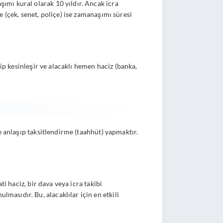
mı kural olarak 10 yıldır. Ancak icra
 (çek, senet, poliçe) ise zamanaşımı süresi
ip kesinleşir ve alacaklı hemen haciz (banka,
e anlaşıp taksitlendirme (taahhüt) yapmaktır.
ati haciz, bir dava veya icra takibi
asıdır. Bu, alacaklılar için en etkili