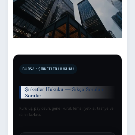
BURSA • ŞIRKETLER HUKUKU
Şirketler Hukuku — Sıkça Sorulan
Sorular
Kuruluş, pay devri, genel kurul, temsil yetkisi, tasfiye ve
daha fazlası.