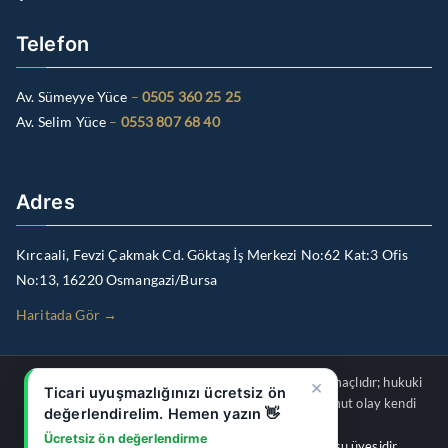
Telefon
Av. Sümeyye Yüce
–
0505 360 25 25
Av. Selim Yüce
–
0553 807 68 40
Adres
Kırcaali, Fevzi Çakmak Cd. Göktaş İş Merkezi No:62 Kat:3 Ofis
No:13, 16220 Osmangazi/Bursa
Haritada Gör →
×
Bu internet sitesindeki içerikler genel bilgilendirme amaçlıdır; hukuki
Ticari uyuşmazlığınızı ücretsiz ön
danışmanlık veya vekâlet ilişkisi oluşturmaz. Her somut olay kendi
değerlendirelim. Hemen yazın 👋
koşullarında ayrıca değerlendirilmelidir.
Ücretsiz ön değerlendirme
Av. Sümeyye Yüce & Av. Selim Yüce — Bursa Barosu üyesidir.