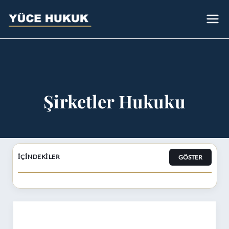
Avukat
Bursa Avukat - Yüce Hukuk Bürosu
Sümeyye Yüce
Şirketler Hukuku
GÖSTER
İÇINDEKILER