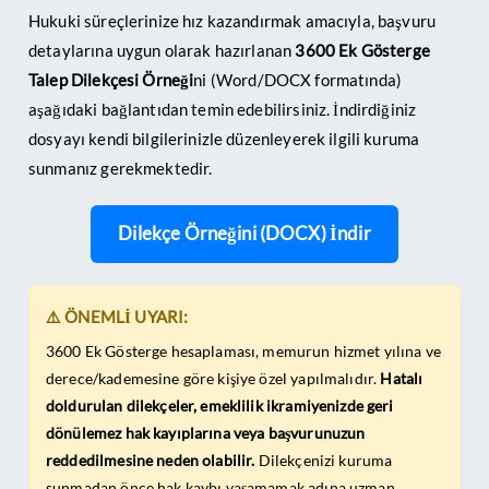
Hukuki süreçlerinize hız kazandırmak amacıyla, başvuru
detaylarına uygun olarak hazırlanan
3600 Ek Gösterge
Talep Dilekçesi Örneği
ni (Word/DOCX formatında)
aşağıdaki bağlantıdan temin edebilirsiniz. İndirdiğiniz
dosyayı kendi bilgilerinizle düzenleyerek ilgili kuruma
sunmanız gerekmektedir.
Dilekçe Örneğini (DOCX) İndir
⚠️ ÖNEMLİ UYARI:
3600 Ek Gösterge hesaplaması, memurun hizmet yılına ve
derece/kademesine göre kişiye özel yapılmalıdır.
Hatalı
doldurulan dilekçeler, emeklilik ikramiyenizde geri
dönülemez hak kayıplarına veya başvurunuzun
reddedilmesine neden olabilir.
Dilekçenizi kuruma
sunmadan önce hak kaybı yaşamamak adına uzman