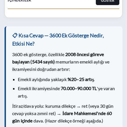
GÖSTER
İÇINDEKILER
📋 Kısa Cevap — 3600 Ek Gösterge Nedir,
Etkisi Ne?
3600 ek gösterge, özellikle
2008 öncesi göreve
başlayan (5434 sayılı)
memurların emekli aylığı ve
ikramiyesini doğrudan artırır:
Emekli aylığında yaklaşık
%20–25 artış
.
Emekli ikramiyesinde
70.000–90.000 TL
'ye varan
artış.
İtiraz/dava yolu: kuruma dilekçe → ret (veya 30 gün
cevap yoksa zımni ret) →
İdare Mahkemesi'nde 60
gün içinde
dava. (Hazır dilekçe örneği aşağıda.)