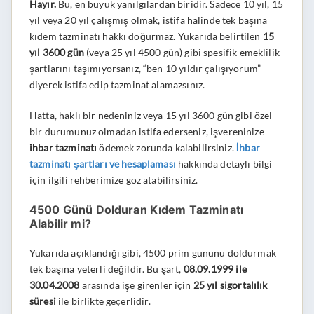
Hayır.
Bu, en büyük yanılgılardan biridir. Sadece 10 yıl, 15
yıl veya 20 yıl çalışmış olmak, istifa halinde tek başına
kıdem tazminatı hakkı doğurmaz. Yukarıda belirtilen
15
yıl 3600 gün
(veya 25 yıl 4500 gün) gibi spesifik emeklilik
şartlarını taşımıyorsanız, “ben 10 yıldır çalışıyorum”
diyerek istifa edip tazminat alamazsınız.
Hatta, haklı bir nedeniniz veya 15 yıl 3600 gün gibi özel
bir durumunuz olmadan istifa ederseniz, işvereninize
ihbar tazminatı
ödemek zorunda kalabilirsiniz.
İhbar
tazminatı şartları ve hesaplaması
hakkında detaylı bilgi
için ilgili rehberimize göz atabilirsiniz.
4500 Günü Dolduran Kıdem Tazminatı
Alabilir mi?
Yukarıda açıklandığı gibi, 4500 prim gününü doldurmak
tek başına yeterli değildir. Bu şart,
08.09.1999 ile
30.04.2008
arasında işe girenler için
25 yıl sigortalılık
süresi
ile birlikte geçerlidir.