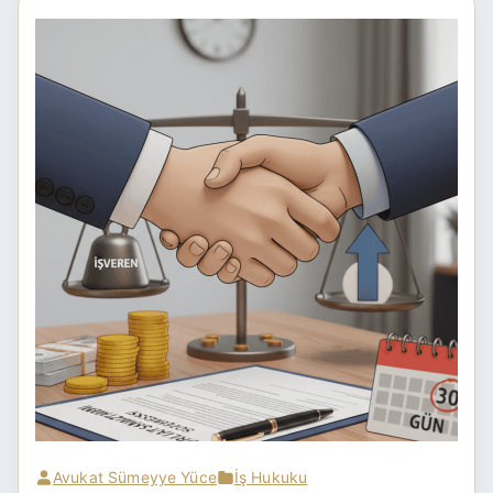
Avukat Sümeyye Yüce
İş Hukuku