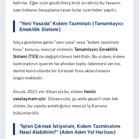
belirler. Eğer sizin giydirilmiş brüt ücretiniz bu tavanın
üzerindeyse, hesaplama tavan tutar üzerinden yapılır.
“Yeni Yasada” Kıdem Tazminatı (Tamamlayıcı
Emeklilik Sistemi)
Sıkça gündeme gelen “yeni yasa” veya “kıdem tazminatı
fonu” konusu, mevcut sistemin
Tamamlayıcı Emeklilik
Sistemi (TES)
ile değiştirilmesi teklifidir. Bu sistem, kıdem
tazminatının işveren tarafından toplu ödenmesi yerine,
devlet kontrolünde bir bireysel fona aktarılmasını
öngörmektedir.
Ancak, 2025 yılı itibarıyla bu sistem
henüz
yasalaşmamıştır
. Dolayısıyla, şu anda geçerli olan tek
sistem, bu yazıda anlattığımız mevcut İş Kanunu
hükümleridir.
“İşten Çıkmak İstiyorum, Kıdem Tazminatımı
Nasıl Alabilirim?” (Adım Adım Yol Haritası)