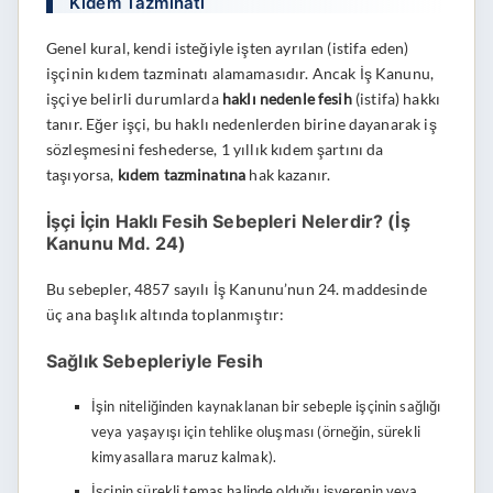
Kıdem Tazminatı
Genel kural, kendi isteğiyle işten ayrılan (istifa eden)
işçinin kıdem tazminatı alamamasıdır. Ancak İş Kanunu,
işçiye belirli durumlarda
haklı nedenle fesih
(istifa) hakkı
tanır. Eğer işçi, bu haklı nedenlerden birine dayanarak iş
sözleşmesini feshederse, 1 yıllık kıdem şartını da
taşıyorsa,
kıdem tazminatına
hak kazanır.
İşçi İçin Haklı Fesih Sebepleri Nelerdir? (İş
Kanunu Md. 24)
Bu sebepler, 4857 sayılı İş Kanunu’nun 24. maddesinde
üç ana başlık altında toplanmıştır:
Sağlık Sebepleriyle Fesih
İşin niteliğinden kaynaklanan bir sebeple işçinin sağlığı
veya yaşayışı için tehlike oluşması (örneğin, sürekli
kimyasallara maruz kalmak).
İşçinin sürekli temas halinde olduğu işverenin veya