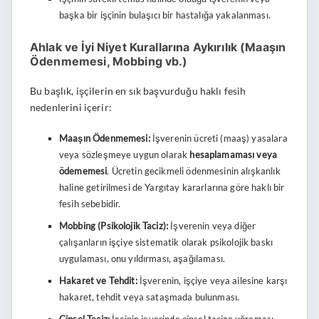
başka bir işçinin bulaşıcı bir hastalığa yakalanması.
Ahlak ve İyi Niyet Kurallarına Aykırılık (Maaşın
Ödenmemesi, Mobbing vb.)
Bu başlık, işçilerin en sık başvurduğu haklı fesih
nedenlerini içerir:
Maaşın Ödenmemesi:
İşverenin ücreti (maaş) yasalara
veya sözleşmeye uygun olarak
hesaplamaması veya
ödememesi
. Ücretin gecikmeli ödenmesinin alışkanlık
haline getirilmesi de Yargıtay kararlarına göre haklı bir
fesih sebebidir.
Mobbing (Psikolojik Taciz):
İşverenin veya diğer
çalışanların işçiye sistematik olarak psikolojik baskı
uygulaması, onu yıldırması, aşağılaması.
Hakaret ve Tehdit:
İşverenin, işçiye veya ailesine karşı
hakaret, tehdit veya sataşmada bulunması.
Cinsel Taciz:
İşçinin işyerinde cinsel tacize uğraması.