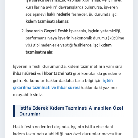
kurallarına aykırı” davranışlarda bulunursa, işveren
sözleşmeyi
haklı nedenle
fesheder. Bu durumda işçi
kıdem tazminatı alamaz
.
İşverenin Geçerli Feshi:
İşverenin, işçinin yetersizliği,
performansı veya işyerinin ekonomik durumu (küçülme
vb.) gibi nedenlerle yaptığı fesihlerde, işçi
kıdem
tazminatını alır
.
İşverenin feshi durumunda, kıdem tazminatının yanı sıra
ihbar süresi
ve
ihbar tazminatı
gibi konular da gündeme
gelir. Bu konular hakkında daha fazla bilgi için
işten
çıkarılma tazminatı ve ihbar süresi
hakkındaki yazımızı
okuyabilirsiniz.
İstifa Ederek Kıdem Tazminatı Alınabilen Özel
Durumlar
Haklı fesih nedenleri dışında, işçinin istifa etse dahi
kıdem tazminatı alabildiği bazı özel durumlar mevcuttur.