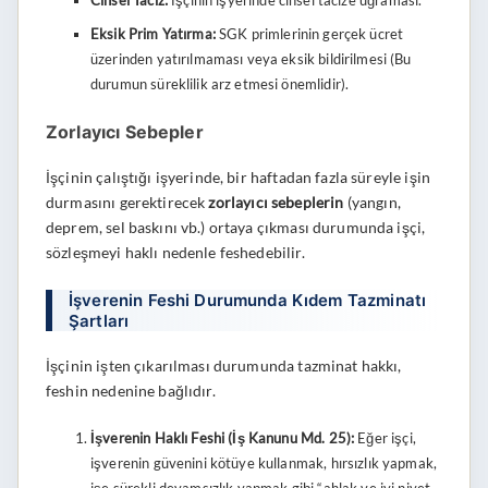
Eksik Prim Yatırma:
SGK primlerinin gerçek ücret
üzerinden yatırılmaması veya eksik bildirilmesi (Bu
durumun süreklilik arz etmesi önemlidir).
Zorlayıcı Sebepler
İşçinin çalıştığı işyerinde, bir haftadan fazla süreyle işin
durmasını gerektirecek
zorlayıcı sebeplerin
(yangın,
deprem, sel baskını vb.) ortaya çıkması durumunda işçi,
sözleşmeyi haklı nedenle feshedebilir.
İşverenin Feshi Durumunda Kıdem Tazminatı
Şartları
İşçinin işten çıkarılması durumunda tazminat hakkı,
feshin nedenine bağlıdır.
İşverenin Haklı Feshi (İş Kanunu Md. 25):
Eğer işçi,
işverenin güvenini kötüye kullanmak, hırsızlık yapmak,
işe sürekli devamsızlık yapmak gibi “ahlak ve iyi niyet