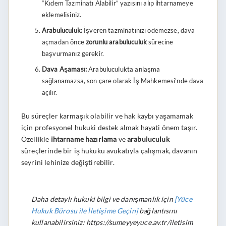
“Kıdem Tazminatı Alabilir” yazısını alıp ihtarnameye
eklemelisiniz.
Arabuluculuk:
İşveren tazminatınızı ödemezse, dava
açmadan önce
zorunlu arabuluculuk
sürecine
başvurmanız gerekir.
Dava Aşaması:
Arabuluculukta anlaşma
sağlanamazsa, son çare olarak İş Mahkemesi’nde dava
açılır.
Bu süreçler karmaşık olabilir ve hak kaybı yaşamamak
için profesyonel hukuki destek almak hayati önem taşır.
Özellikle
ihtarname hazırlama
ve
arabuluculuk
süreçlerinde bir iş hukuku avukatıyla çalışmak, davanın
seyrini lehinize değiştirebilir.
Daha detaylı hukuki bilgi ve danışmanlık için
[Yüce
Hukuk Bürosu ile İletişime Geçin]
bağlantısını
kullanabilirsiniz: https://sumeyyeyuce.av.tr/iletisim