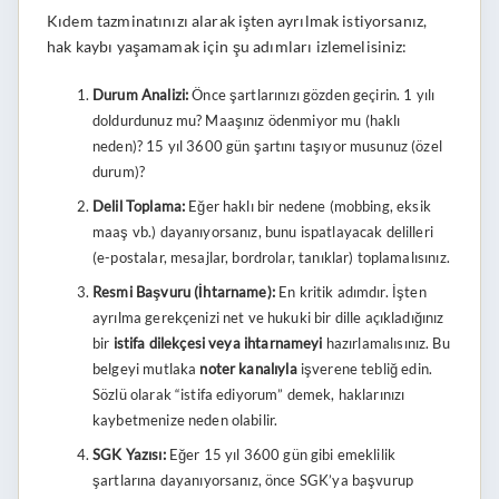
Kıdem tazminatınızı alarak işten ayrılmak istiyorsanız,
hak kaybı yaşamamak için şu adımları izlemelisiniz:
Durum Analizi:
Önce şartlarınızı gözden geçirin. 1 yılı
doldurdunuz mu? Maaşınız ödenmiyor mu (haklı
neden)? 15 yıl 3600 gün şartını taşıyor musunuz (özel
durum)?
Delil Toplama:
Eğer haklı bir nedene (mobbing, eksik
maaş vb.) dayanıyorsanız, bunu ispatlayacak delilleri
(e-postalar, mesajlar, bordrolar, tanıklar) toplamalısınız.
Resmi Başvuru (İhtarname):
En kritik adımdır. İşten
ayrılma gerekçenizi net ve hukuki bir dille açıkladığınız
bir
istifa dilekçesi veya ihtarnameyi
hazırlamalısınız. Bu
belgeyi mutlaka
noter kanalıyla
işverene tebliğ edin.
Sözlü olarak “istifa ediyorum” demek, haklarınızı
kaybetmenize neden olabilir.
SGK Yazısı:
Eğer 15 yıl 3600 gün gibi emeklilik
şartlarına dayanıyorsanız, önce SGK’ya başvurup