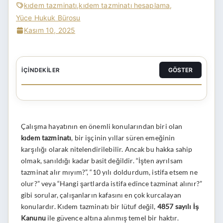
kıdem tazminatı
,
kıdem tazminatı hesaplama
,
Yüce Hukuk Bürosu
Kasım 10, 2025
GÖSTER
İÇINDEKILER
Çalışma hayatının en önemli konularından biri olan
kıdem tazminatı
, bir işçinin yıllar süren emeğinin
karşılığı olarak nitelendirilebilir. Ancak bu hakka sahip
olmak, sanıldığı kadar basit değildir. “İşten ayrılsam
tazminat alır mıyım?”, “10 yılı doldurdum, istifa etsem ne
olur?” veya “Hangi şartlarda istifa edince tazminat alınır?”
gibi sorular, çalışanların kafasını en çok kurcalayan
konulardır. Kıdem tazminatı bir lütuf değil,
4857 sayılı İş
Kanunu
ile güvence altına alınmış temel bir haktır.