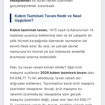
hesaplaması
bu tavan rakam üzerinden
gerçekleştirilmek zorundadır.
Kıdem Tazminatı Tavanı Nedir ve Nasıl
Uygulanır?
Kıdem tazminatı tavanı
, 1475 sayılı İş Kanunu’nun 14.
maddesi uyarınca belirlenmiş olan ve bir çalışanın bir
yıllık hizmeti karşılığında ödenecek tazminatın üst
sınırını ifade eder. Bu sınır, en yüksek devlet
memuruna bir hizmet yılı için ödenecek emeklilik
ikramiyesi tutarına endekslidir.
Peki, bu tavan rakam kimleri etkiler? Eğer brüt
maaşınız açıklanan
2026 kıdem tazminatı tavanı
olan
64.948,77 TL'nin altındaysa, tavan rakam sizi
doğrudan etkilemez. Tazminatınız kendi brüt maaşınız
üzerinden hesaplanır. Ancak, brüt maaşınız bu
rakamın üzerindeyse, hesaplama sizin gerçek
maaşınız üzerinden değil, yasal sınır olan 64.948,77
TL üzerinden yapılır. Bu durum, özellikle yüksek gelir