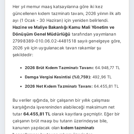
Her yıl memur maaş katsayılarına göre iki kez
güncellenen kıdem tazminatı tavanı, 2026 yılının ilk altı
ayı (1 Ocak - 30 Haziran) için yeniden belirlendi.
Hazine ve Maliye Bakanlığı Kamu Mali Yönetim ve
Dönüşüm Genel Müdürlüğü
tarafından yayımlanan
27998389-010.06.02-4481518 sayılı genelgeye göre,
2026 yılı için uygulanacak tavan rakamlar şu
şekildedir:
2026 Brüt Kıdem Tazminatı Tavanı:
64.948,77 TL
Damga Vergisi Kesintisi (%0,759):
492,96 TL
2026 Net Kıdem Tazminatı Tavanı:
64.455,81 TL
Bu veriler ışığında, bir çalışanın bir yıllık çalışması
karşılığında işvereninden alabileceği maksimum net
tutar
64.455,81 TL
olarak kayıtlara geçmiştir. Eğer bir
çalışanın brüt maaşı bu tutarın üzerindeyse bile,
kanunen yapılacak olan
kıdem tazminatı