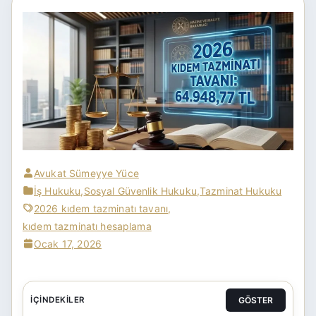
Avukat Sümeyye Yüce
İş Hukuku
,
Sosyal Güvenlik Hukuku
,
Tazminat Hukuku
2026 kıdem tazminatı tavanı
,
kıdem tazminatı hesaplama
Ocak 17, 2026
GÖSTER
İÇINDEKILER