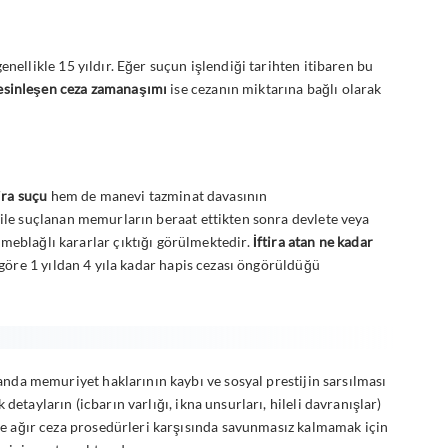
genellikle 15 yıldır. Eğer suçun işlendiği tarihten itibaren bu
esinleşen ceza zamanaşımı
ise cezanın miktarına bağlı olarak
tira suçu
hem de manevi tazminat davasının
p ile suçlanan memurların beraat ettikten sonra devlete veya
 meblağlı kararlar çıktığı görülmektedir.
İftira atan ne kadar
 göre 1 yıldan 4 yıla kadar hapis cezası öngörüldüğü
amanda memuriyet haklarının kaybı ve sosyal prestijin sarsılması
detayların (icbarın varlığı, ikna unsurları, hileli davranışlar)
ı ve ağır ceza prosedürleri karşısında savunmasız kalmamak için