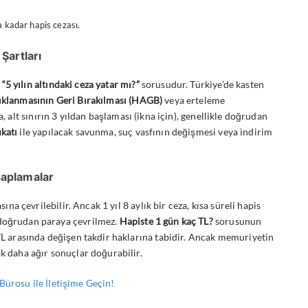
a kadar hapis cezası.
Şartları
i
“5 yılın altındaki ceza yatar mı?”
sorusudur. Türkiye’de kasten
lanmasının Geri Bırakılması (HAGB)
veya erteleme
a, alt sınırın 3 yıldan başlaması (ikna için), genellikle doğrudan
katı
ile yapılacak savunma, suç vasfının değişmesi veya indirim
saplamalar
sına çevrilebilir. Ancak 1 yıl 8 aylık bir ceza, kısa süreli hapis
 doğrudan paraya çevrilmez.
Hapiste 1 gün kaç TL?
sorusunun
 TL arasında değişen takdir haklarına tabidir. Ancak memuriyetin
ok daha ağır sonuçlar doğurabilir.
ürosu ile İletişime Geçin!