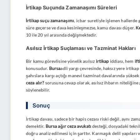
İrtikap Suçunda Zamanaşımı Süreleri
İrtikap suçu zamanaşımı
, icbar suretiyle işlenen hallerde 
süre geçerse ve dava kesinleşmezse, kamu davası düşer.
K
10 ile 20 yıl arasında değişmektedir.
Asılsız İrtikap Suçlaması ve Tazminat Hakları
Bir kamu görevlisine yönelik asılsız
irtikap
iddiası, hem
if
konusudur.
Bursa
adli yargı çevresinde, haksız yere irtika
şahıslara karşı açtığı manevi tazminat davalarında yüksek
ceza alır?
sorusuna cevap olarak, asılsız ihbarın niteliğine
söylenebilir.
Sonuç
İrtikap davası, sadece bir hapis cezası riski değil, aynı z
demektir.
Bursa ağır ceza avukatı
desteği, dosyadaki teknik 
doğru analiz edilmesi için şarttır. Karmaşık delil yapılar