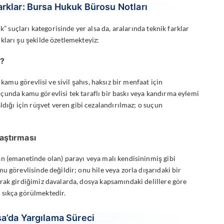
arklar: Bursa Hukuk Bürosu Notları
k” suçları kategorisinde yer alsa da, aralarında teknik farklar
kları şu şekilde özetlemekteyiz:
r?
kamu görevlisi ve sivil şahıs, haksız bir menfaat için
çunda kamu görevlisi tek taraflı bir baskı veya kandırma eylemi
ldığı için rüşvet veren gibi cezalandırılmaz; o suçun
aştırması
an (emanetinde olan) parayı veya malı kendisininmiş gibi
 görevlisinde değildir; onu hile veya zorla dışarıdaki bir
rak girdiğimiz davalarda, dosya kapsamındaki delillere göre
 sıkça görülmektedir.
sa’da Yargılama Süreci