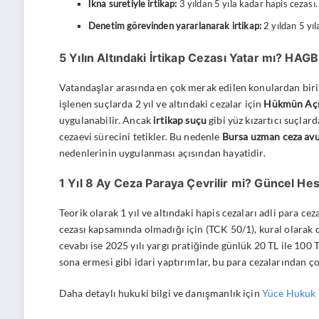
İkna suretiyle irtikap:
3 yıldan 5 yıla kadar hapis cezası.
Denetim görevinden yararlanarak irtikap:
2 yıldan 5 yıl
5 Yılın Altındaki İrtikap Cezası Yatar mı? HAGB 
Vatandaşlar arasında en çok merak edilen konulardan bir
işlenen suçlarda 2 yıl ve altındaki cezalar için
Hükmün Açık
uygulanabilir. Ancak
irtikap suçu
gibi yüz kızartıcı suçlard
cezaevi sürecini tetikler. Bu nedenle
Bursa uzman ceza avu
nedenlerinin uygulanması açısından hayatidir.
1 Yıl 8 Ay Ceza Paraya Çevrilir mi? Güncel He
Teorik olarak 1 yıl ve altındaki hapis cezaları adli para ceza
cezası kapsamında olmadığı için (TCK 50/1), kural olarak
cevabı ise 2025 yılı yargı pratiğinde günlük 20 TL ile 100
sona ermesi gibi idari yaptırımlar, bu para cezalarından ç
Daha detaylı hukuki bilgi ve danışmanlık için
Yüce Hukuk B