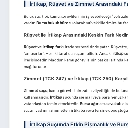
İrtikap, Rüşvet ve Zimmet Arasındaki F
Bu üç suç tipi, kamu görevlilerinin işleyebileceği “yolsuzlu
vardır.
Bursa hukuk bürosu
olarak müvekkillerimize bu far
Rüşvet ile İrtikap Arasındaki Keskin Fark Nedi
Rüşvet ve irtikap farkı
irade serbestisinde yatar. Rüşvette, 
“anlaşırlar”. Her iki taraf da suçun failidir. Ancak
irtikap
su
içerisindedir. Mağdur, kamu görevlisinin baskısı altında ka
mağdurudur.
Zimmet (TCK 247) ve İrtikap (TCK 250) Karşıl
Zimmet suçu
, kamu görevlisinin zaten zilyetliğinde bulun
kullanmasıdır.
İrtikap
suçunda ise mal veya para henüz kamu
vatandaştan temin etmektedir.
Bursa ağır ceza avukatı
ola
suçun vasfının zimmetten irtikaba veya tersine dönüştüğü
İrtikap Suçunda Etkin Pişmanlık ve Bur