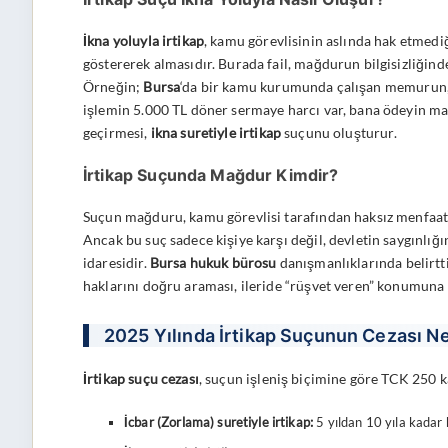
İkna yoluyla irtikap
, kamu görevlisinin aslında hak etmediğ
göstererek almasıdır. Burada fail, mağdurun bilgisizliğin
Örneğin;
Bursa
‘da bir kamu kurumunda çalışan memurun, a
işlemin 5.000 TL döner sermaye harcı var, bana ödeyin mak
geçirmesi,
ikna suretiyle irtikap
suçunu oluşturur.
İrtikap Suçunda Mağdur Kimdir?
Suçun mağduru, kamu görevlisi tarafından haksız menfaat 
Ancak bu suç sadece kişiye karşı değil, devletin saygınlığı
idaresidir.
Bursa hukuk bürosu
danışmanlıklarında belirtt
haklarını doğru araması, ileride “rüşvet veren” konumuna 
2025 Yılında İrtikap Suçunun Cezası N
İrtikap suçu cezası
, suçun işleniş biçimine göre TCK 250 k
İcbar (Zorlama) suretiyle irtikap:
5 yıldan 10 yıla kadar 