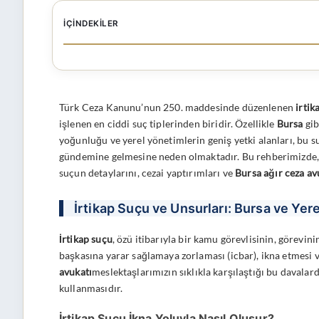
İÇINDEKILER
Türk Ceza Kanunu’nun 250. maddesinde düzenlenen
irtik
işlenen en ciddi suç tiplerinden biridir. Özellikle
Bursa
gib
yoğunluğu ve yerel yönetimlerin geniş yetki alanları, bu su
gündemine gelmesine neden olmaktadır. Bu rehberimizde, 
suçun detaylarını, cezai yaptırımları ve
Bursa ağır ceza av
İrtikap Suçu ve Unsurları: Bursa ve Yer
İrtikap suçu
, özü itibarıyla bir kamu görevlisinin, görevin
başkasına yarar sağlamaya zorlaması (icbar), ikna etmesi
avukatı
meslektaşlarımızın sıklıkla karşılaştığı bu davalard
kullanmasıdır.
İrtikap Suçu İkna Yoluyla Nasıl Oluşur?