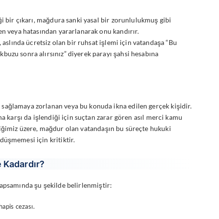
i bir çıkarı, mağdura sanki yasal bir zorunlulukmuş gibi
den veya hatasından yararlanarak onu kandırır.
slında ücretsiz olan bir ruhsat işlemi için vatandaşa “Bu
buzu sonra alırsınız” diyerek parayı şahsi hesabına
sağlamaya zorlanan veya bu konuda ikna edilen gerçek kişidir.
na karşı da işlendiği için suçtan zarar gören asıl merci kamu
iğimiz üzere, mağdur olan vatandaşın bu süreçte hukuki
düşmemesi için kritiktir.
e Kadardır?
apsamında şu şekilde belirlenmiştir:
hapis cezası.