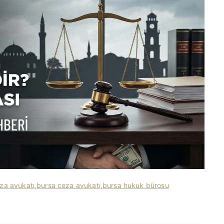
eza avukatı
,
bursa ceza avukatı
,
bursa hukuk bürosu