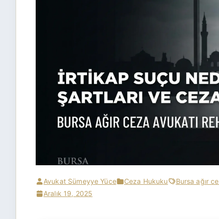
Avukat Sümeyye Yüce
Ceza Hukuku
Bursa ağır c
Aralık 19, 2025