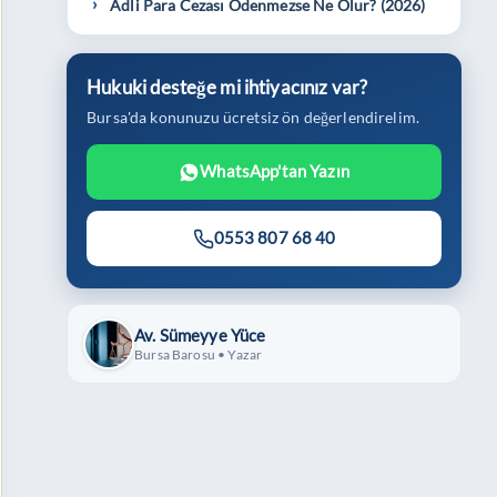
Adli Para Cezası Ödenmezse Ne Olur? (2026)
Hukuki desteğe mi ihtiyacınız var?
Bursa'da konunuzu ücretsiz ön değerlendirelim.
WhatsApp'tan Yazın
0553 807 68 40
Av. Sümeyye Yüce
Bursa Barosu • Yazar