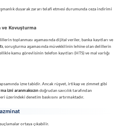
 pişmanlık duyarak zararı telafi etmesi durumunda ceza indirimi
a ve Kovuşturma
llerin toplanması aşamasında dijital veriler, banka kayıtları ve
tı
, soruşturma aşamasında müvekkilinin lehine olan delillerin
llikle kamu görevlisinin telefon kayıtları (HTS) ve mal varlığı
psamında izne tabidir. Ancak rüşvet, irtikap ve zimmet gibi
ma izni aranmaksızın
doğrudan savcılık tarafından
eri üzerindeki denetim baskısını artırmaktadır.
Tazminat
suçlamalar ortaya çıkabilir.