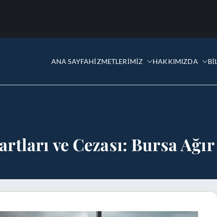
ANA SAYFA
HİZMETLERİMİZ
HAKKIMIZDA
Bİ
ye Yüce
artları ve Cezası: Bursa Ağı