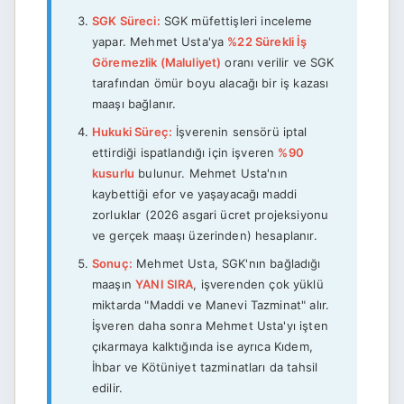
SGK Süreci:
SGK müfettişleri inceleme
yapar. Mehmet Usta'ya
%22 Sürekli İş
Göremezlik (Maluliyet)
oranı verilir ve SGK
tarafından ömür boyu alacağı bir iş kazası
maaşı bağlanır.
Hukuki Süreç:
İşverenin sensörü iptal
ettirdiği ispatlandığı için işveren
%90
kusurlu
bulunur. Mehmet Usta'nın
kaybettiği efor ve yaşayacağı maddi
zorluklar (2026 asgari ücret projeksiyonu
ve gerçek maaşı üzerinden) hesaplanır.
Sonuç:
Mehmet Usta, SGK'nın bağladığı
maaşın
YANI SIRA
, işverenden çok yüklü
miktarda "Maddi ve Manevi Tazminat" alır.
İşveren daha sonra Mehmet Usta'yı işten
çıkarmaya kalktığında ise ayrıca Kıdem,
İhbar ve Kötüniyet tazminatları da tahsil
edilir.