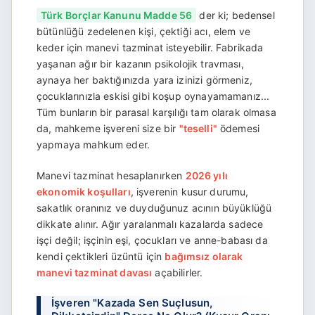
Türk Borçlar Kanunu Madde 56
der ki; bedensel
bütünlüğü zedelenen kişi, çektiği acı, elem ve
keder için manevi tazminat isteyebilir. Fabrikada
yaşanan ağır bir kazanın psikolojik travması,
aynaya her baktığınızda yara izinizi görmeniz,
çocuklarınızla eskisi gibi koşup oynayamamanız...
Tüm bunların bir parasal karşılığı tam olarak olmasa
da, mahkeme işvereni size bir
"teselli"
ödemesi
yapmaya mahkum eder.
Manevi tazminat hesaplanırken
2026 yılı
ekonomik koşulları
, işverenin kusur durumu,
sakatlık oranınız ve duyduğunuz acının büyüklüğü
dikkate alınır. Ağır yaralanmalı kazalarda sadece
işçi değil; işçinin eşi, çocukları ve anne-babası da
kendi çektikleri üzüntü için
bağımsız olarak
manevi tazminat davası
açabilirler.
İşveren "Kazada Sen Suçlusun,