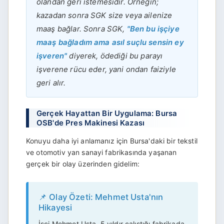
olandan geri istemesidir. Örneğin;
kazadan sonra SGK size veya ailenize
maaş bağlar. Sonra SGK,
"Ben bu işçiye
maaş bağladım ama asıl suçlu sensin ey
işveren"
diyerek, ödediği bu parayı
işverene rücu eder, yani ondan faiziyle
geri alır.
Gerçek Hayattan Bir Uygulama: Bursa
OSB'de Pres Makinesi Kazası
Konuyu daha iyi anlamanız için Bursa'daki bir tekstil
ve otomotiv yan sanayi fabrikasında yaşanan
gerçek bir olay üzerinden gidelim:
📌 Olay Özeti: Mehmet Usta'nın
Hikayesi
İşçi Mehmet Usta, 5 yıldır çalıştığı fabrikada