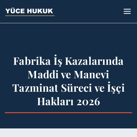
Avukat
Bursa Avukat - Yüce Hukuk
Bürosu
Sümeyye Yüce
Fabrika İş Kazalarında
Maddi ve Manevi
Tazminat Süreci ve İşçi
Hakları 2026