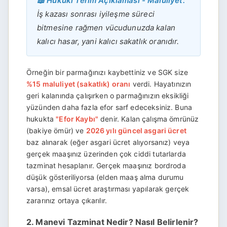
📖 Hukuki Terim Açıklaması - Maluliyet:
İş kazası sonrası iyileşme süreci
bitmesine rağmen vücudunuzda kalan
kalıcı hasar, yani kalıcı sakatlık oranıdır.
Örneğin bir parmağınızı kaybettiniz ve SGK size
%15 maluliyet (sakatlık) oranı
verdi. Hayatınızın
geri kalanında çalışırken o parmağınızın eksikliği
yüzünden daha fazla efor sarf edeceksiniz. Buna
hukukta
"Efor Kaybı"
denir. Kalan çalışma ömrünüz
(bakiye ömür) ve
2026 yılı güncel asgari ücret
baz alınarak (eğer asgari ücret alıyorsanız) veya
gerçek maaşınız üzerinden çok ciddi tutarlarda
tazminat hesaplanır. Gerçek maaşınız bordroda
düşük gösteriliyorsa (elden maaş alma durumu
varsa), emsal ücret araştırması yapılarak gerçek
zararınız ortaya çıkarılır.
2. Manevi Tazminat Nedir? Nasıl Belirlenir?