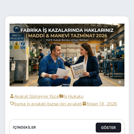
Avukat Sümeyye Yüce
İş Hukuku
bursa iş avukatı
,
bursa işçi avukatı
Nisan 19, 2026
GÖSTER
İÇINDEKILER