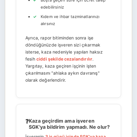
Boşta geçen süre için ücret talep
edebilirsiniz
Kıdem ve ihbar tazminatlarınızı
alırsınız
Ayrıca, rapor bitiminden sonra işe
döndüğünüzde işveren sizi çıkarmak
isterse, kaza nedeniyle yapılan haksız
fesih
ciddi şekilde cezalandırılır
.
Yargıtay, kaza geçiren işçinin işten
çıkarılmasını "ahlaka aykırı davranış"
olarak değerlendirir.
Kaza geçirdim ama işveren
SGK'ya bildirim yapmadı. Ne olur?
İşverenin
3 iş günü içinde SGK'ya kaza