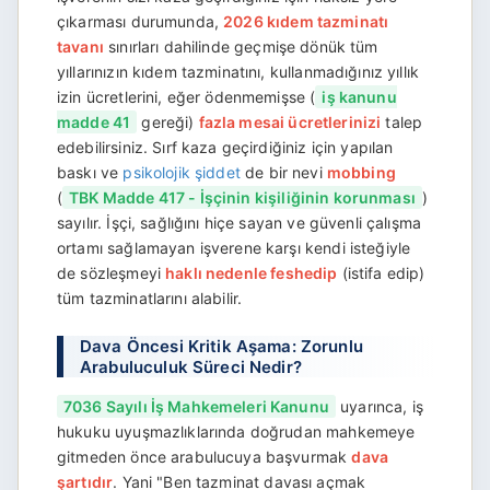
çıkarması durumunda,
2026 kıdem tazminatı
tavanı
sınırları dahilinde geçmişe dönük tüm
yıllarınızın kıdem tazminatını, kullanmadığınız yıllık
izin ücretlerini, eğer ödenmemişse (
iş kanunu
madde 41
gereği)
fazla mesai ücretlerinizi
talep
edebilirsiniz. Sırf kaza geçirdiğiniz için yapılan
baskı ve
psikolojik şiddet
de bir nevi
mobbing
(
TBK Madde 417 - İşçinin kişiliğinin korunması
)
sayılır. İşçi, sağlığını hiçe sayan ve güvenli çalışma
ortamı sağlamayan işverene karşı kendi isteğiyle
de sözleşmeyi
haklı nedenle feshedip
(istifa edip)
tüm tazminatlarını alabilir.
Dava Öncesi Kritik Aşama: Zorunlu
Arabuluculuk Süreci Nedir?
7036 Sayılı İş Mahkemeleri Kanunu
uyarınca, iş
hukuku uyuşmazlıklarında doğrudan mahkemeye
gitmeden önce arabulucuya başvurmak
dava
şartıdır
. Yani "Ben tazminat davası açmak