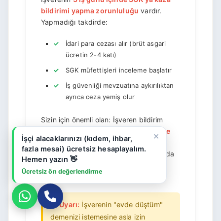
bildirimi yapma zorunluluğu
vardır.
Yapmadığı takdirde:
İdari para cezası alır (brüt asgari
ücretin 2-4 katı)
SGK müfettişleri inceleme başlatır
İş güvenliği mevzuatına aykırılıktan
ayrıca ceza yemiş olur
Sizin için önemli olan: İşveren bildirim
yapmasa bile,
hastaane kayıtlarınız ve
×
İşçi alacaklarınızı (kıdem, ihbar,
tanık ifadelerinizle
kazanın iş kazası
fazla mesai) ücretsiz hesaplayalım.
olduğunu ispatlayabilirsiniz. Bu durumda
Hemen yazın 👋
SGK'ya doğrudan başvurarak kazanın
Ücretsiz ön değerlendirme
tescilini isteyebilirsiniz.
⚠️
Uyarı:
İşverenin "evde düştüm"
demenizi istemesine asla izin