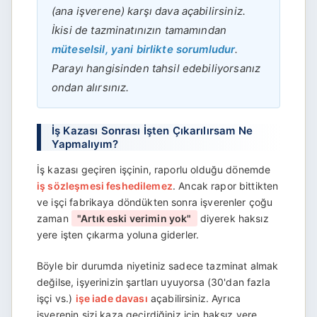
(ana işverene) karşı dava açabilirsiniz.
İkisi de tazminatınızın tamamından
müteselsil, yani birlikte sorumludur
.
Parayı hangisinden tahsil edebiliyorsanız
ondan alırsınız.
İş Kazası Sonrası İşten Çıkarılırsam Ne
Yapmalıyım?
İş kazası geçiren işçinin, raporlu olduğu dönemde
iş sözleşmesi feshedilemez
. Ancak rapor bittikten
ve işçi fabrikaya döndükten sonra işverenler çoğu
zaman
"Artık eski verimin yok"
diyerek haksız
yere işten çıkarma yoluna giderler.
Böyle bir durumda niyetiniz sadece tazminat almak
değilse, işyerinizin şartları uyuyorsa (30'dan fazla
işçi vs.)
işe iade davası
açabilirsiniz. Ayrıca
işverenin sizi kaza geçirdiğiniz için haksız yere