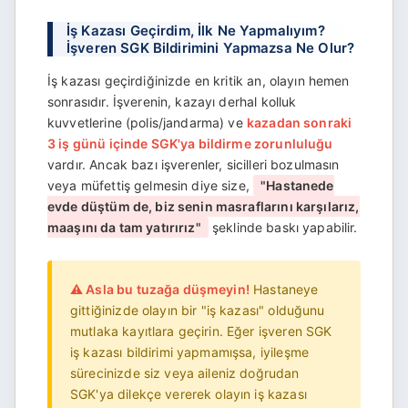
İş Kazası Geçirdim, İlk Ne Yapmalıyım?
İşveren SGK Bildirimini Yapmazsa Ne Olur?
İş kazası geçirdiğinizde en kritik an, olayın hemen
sonrasıdır. İşverenin, kazayı derhal kolluk
kuvvetlerine (polis/jandarma) ve
kazadan sonraki
3 iş günü içinde SGK'ya bildirme zorunluluğu
vardır. Ancak bazı işverenler, sicilleri bozulmasın
veya müfettiş gelmesin diye size,
"Hastanede
evde düştüm de, biz senin masraflarını karşılarız,
maaşını da tam yatırırız"
şeklinde baskı yapabilir.
⚠️ Asla bu tuzağa düşmeyin!
Hastaneye
gittiğinizde olayın bir "iş kazası" olduğunu
mutlaka kayıtlara geçirin. Eğer işveren SGK
iş kazası bildirimi yapmamışsa, iyileşme
sürecinizde siz veya aileniz doğrudan
SGK'ya dilekçe vererek olayın iş kazası