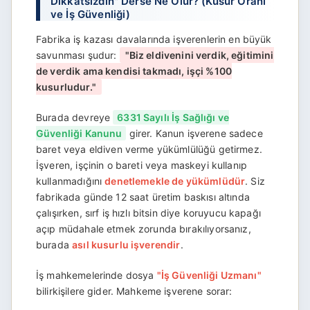
Dikkatsizdin" Derse Ne Olur? (Kusur Oranı
ve İş Güvenliği)
Fabrika iş kazası davalarında işverenlerin en büyük
savunması şudur:
"Biz eldivenini verdik, eğitimini
de verdik ama kendisi takmadı, işçi %100
kusurludur."
Burada devreye
6331 Sayılı İş Sağlığı ve
Güvenliği Kanunu
girer. Kanun işverene sadece
baret veya eldiven verme yükümlülüğü getirmez.
İşveren, işçinin o bareti veya maskeyi kullanıp
kullanmadığını
denetlemekle de yükümlüdür
. Siz
fabrikada günde 12 saat üretim baskısı altında
çalışırken, sırf iş hızlı bitsin diye koruyucu kapağı
açıp müdahale etmek zorunda bırakılıyorsanız,
burada
asıl kusurlu işverendir
.
İş mahkemelerinde dosya
"İş Güvenliği Uzmanı"
bilirkişilere gider. Mahkeme işverene sorar: