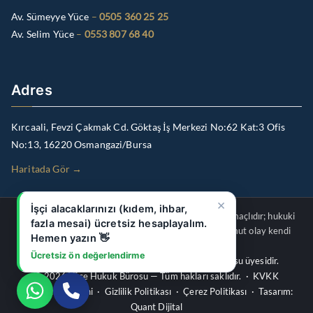
Av. Sümeyye Yüce
–
0505 360 25 25
Av. Selim Yüce
–
0553 807 68 40
Adres
Kırcaali, Fevzi Çakmak Cd. Göktaş İş Merkezi No:62 Kat:3 Ofis
No:13, 16220 Osmangazi/Bursa
Haritada Gör →
×
İşçi alacaklarınızı (kıdem, ihbar,
Bu internet sitesindeki içerikler genel bilgilendirme amaçlıdır; hukuki
fazla mesai) ücretsiz hesaplayalım.
danışmanlık veya vekâlet ilişkisi oluşturmaz. Her somut olay kendi
Hemen yazın 👋
koşullarında ayrıca değerlendirilmelidir.
Ücretsiz ön değerlendirme
Av. Sümeyye Yüce & Av. Selim Yüce — Bursa Barosu üyesidir.
© 2026 Yüce Hukuk Bürosu — Tüm hakları saklıdır. ·
KVKK
Aydınlatma Metni
·
Gizlilik Politikası
·
Çerez Politikası
· Tasarım:
Quant Dijital