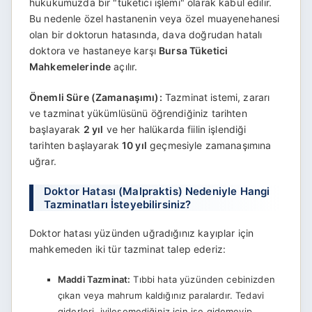
hukukumuzda bir "tüketici işlemi" olarak kabul edilir.
Bu nedenle özel hastanenin veya özel muayenehanesi
olan bir doktorun hatasında, dava doğrudan hatalı
doktora ve hastaneye karşı
Bursa Tüketici
Mahkemelerinde
açılır.
Önemli Süre (Zamanaşımı):
Tazminat istemi, zararı
ve tazminat yükümlüsünü öğrendiğiniz tarihten
başlayarak
2 yıl
ve her halükarda fiilin işlendiği
tarihten başlayarak
10 yıl
geçmesiyle zamanaşımına
uğrar.
Doktor Hatası (Malpraktis) Nedeniyle Hangi
Tazminatları İsteyebilirsiniz?
Doktor hatası yüzünden uğradığınız kayıplar için
mahkemeden iki tür tazminat talep ederiz:
Maddi Tazminat:
Tıbbi hata yüzünden cebinizden
çıkan veya mahrum kaldığınız paralardır. Tedavi
giderleri, iyileşemediğiniz için işe gidemeyip