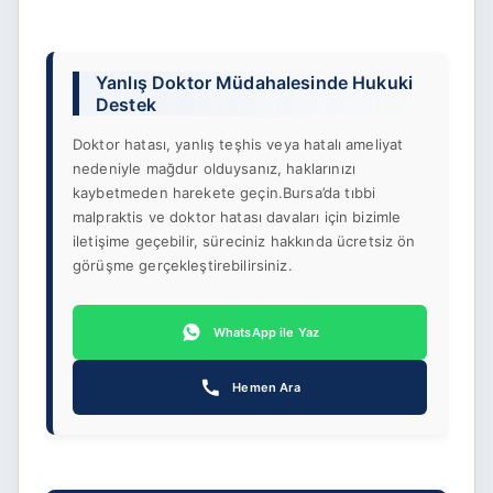
içinde tazminat davası açma hakkınız
Rektörlüğü) yöneltilmeli ve ilgili idare
fakültelerinin uzman
bulunmaktadır.
mahkemelerinde "Tam Yargı Davası"
akademisyenlerinden oluşan bilirkişi
açılmalıdır.
heyetlerinden "kusur raporu" alınması
Yanlış Doktor Müdahalesinde Hukuki
zorunludur. Mahkeme bu raporlara
Destek
dayanarak karar verir.
Doktor hatası, yanlış teşhis veya hatalı ameliyat
nedeniyle mağdur olduysanız, haklarınızı
kaybetmeden harekete geçin.Bursa’da tıbbi
malpraktis ve doktor hatası davaları için bizimle
iletişime geçebilir, süreciniz hakkında ücretsiz ön
görüşme gerçekleştirebilirsiniz.
WhatsApp ile Yaz
Hemen Ara