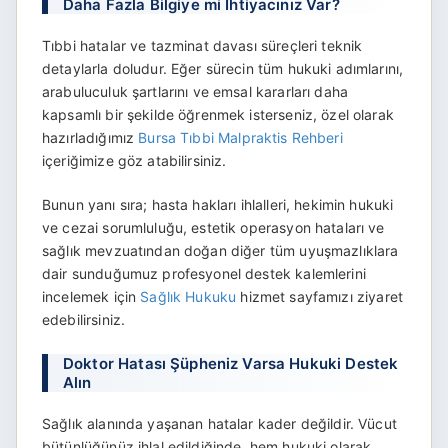
Daha Fazla Bilgiye mi İhtiyacınız Var?
Tıbbi hatalar ve tazminat davası süreçleri teknik
detaylarla doludur. Eğer sürecin tüm hukuki adımlarını,
arabuluculuk şartlarını ve emsal kararları daha
kapsamlı bir şekilde öğrenmek isterseniz, özel olarak
hazırladığımız
Bursa Tıbbi Malpraktis Rehberi
içeriğimize göz atabilirsiniz.
Bunun yanı sıra; hasta hakları ihlalleri, hekimin hukuki
ve cezai sorumluluğu, estetik operasyon hataları ve
sağlık mevzuatından doğan diğer tüm uyuşmazlıklara
dair sunduğumuz profesyonel destek kalemlerini
incelemek için
Sağlık Hukuku
hizmet sayfamızı ziyaret
edebilirsiniz.
Doktor Hatası Şüpheniz Varsa Hukuki Destek
Alın
Sağlık alanında yaşanan hatalar kader değildir. Vücut
bütünlüğünüz ihlal edildiğinde, hem hukuki olarak