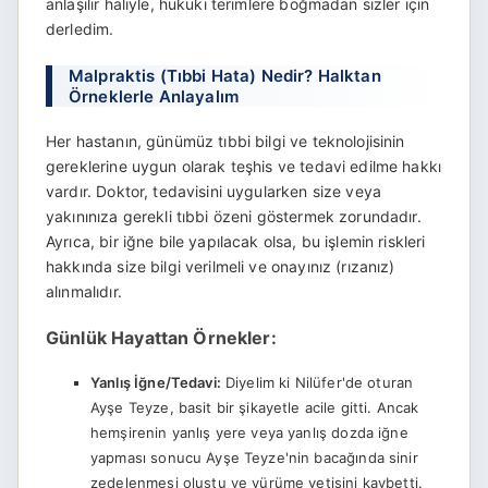
anlaşılır haliyle, hukuki terimlere boğmadan sizler için
derledim.
Malpraktis (Tıbbi Hata) Nedir? Halktan
Örneklerle Anlayalım
Her hastanın, günümüz tıbbi bilgi ve teknolojisinin
gereklerine uygun olarak teşhis ve tedavi edilme hakkı
vardır. Doktor, tedavisini uygularken size veya
yakınınıza gerekli tıbbi özeni göstermek zorundadır.
Ayrıca, bir iğne bile yapılacak olsa, bu işlemin riskleri
hakkında size bilgi verilmeli ve onayınız (rızanız)
alınmalıdır.
Günlük Hayattan Örnekler:
Yanlış İğne/Tedavi:
Diyelim ki Nilüfer'de oturan
Ayşe Teyze, basit bir şikayetle acile gitti. Ancak
hemşirenin yanlış yere veya yanlış dozda iğne
yapması sonucu Ayşe Teyze'nin bacağında sinir
zedelenmesi oluştu ve yürüme yetisini kaybetti.