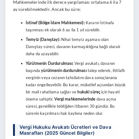
Mahkemelerinde ilk derece yargılaması ortalama 6 ila 7
ay sürebilmektedir. Ancak bu süre;
İstinaf (Bölge İdare Mahkemesi):
Kararın İstinafa
taşınması ek olarak 6 ay ila 1 yıl sürebilir.
Temyiz (Danıştay):
Nihai temyiz aşaması olan
Danıştay süreci, davanın karmaşıklığına bağlı olarak
daha da uzayabilir.
Yürütmenin Durdurulması:
Vergi avukatı, davanın
başında
yürütmenin durdurulması
talep ederek, ihtilaflı
verginin veya cezanın tahsilatını dava sonuçlanana
kadar engelleyebilir. Bu karar, mükellef açısından büyük
bir mali rahatlama sağlar ve
hukuki süreç
için hayati
öneme sahiptir.
Vergi mahkemelerinde
dava açma
süresi, genellikle tebliğden itibaren 30 gündür. Bu
sürenin kaçırılması hak kaybına neden olur.
Vergi Hukuku Avukatı Ücretleri ve Dava
Masrafları (2025 Güncel Bilgiler)