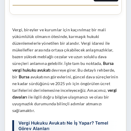
Vergi, bireyler ve kurumlar için kaçınılmaz bir mali
yükümlülük olmanın ötesinde, karmaşık hukuki
düzenlemelerle yönetilen bir alandır. Vergi idaresi ile
mükellefler arasında ortaya çıkabilecek anlaşmazlıklar,
bazen yüksek meblağlı cezalar ve uzun soluklu dava
süreçleri anlamına gelebilir. İşte tam bu noktada,
Bursa
vergi hukuku avukatı
devreye girer. Bu detaylı rehberde,
bir
Bursa
avukatının görevlerini, güncel dava süreçlerinin
ne kadar sürdüğünü ve 2025 yılı için öngörülen ücret
tarifelerini derinlemesine inceleyeceğiz. Amacımız,
vergi
davaları
ile ilgili doğru bilgiye ulaşmanızı ve olası bir
uyuşmazlık durumunda bilinçli adımlar atmanızı
sağlamaktır.
Vergi Hukuku Avukatı Ne İş Yapar? Temel
Görev Alanları