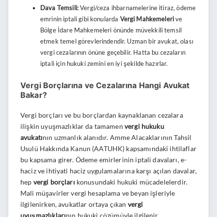
Dava Temsili:
Vergi/ceza ihbarnamelerine itiraz, ödeme
emrinin iptali gibi konularda
Vergi Mahkemeleri
ve
Bölge İdare Mahkemeleri önünde müvekkili temsil
etmek temel görevlerindendir. Uzman bir avukat, olası
vergi cezalarının önüne geçebilir. Hatta bu cezaların
iptali için hukuki zemini en iyi şekilde hazırlar.
Vergi Borçlarına ve Cezalarına Hangi Avukat
Bakar?
Vergi borçları ve bu borçlardan kaynaklanan cezalara
ilişkin uyuşmazlıklar da tamamen
vergi hukuku
avukatı
nın uzmanlık alanıdır. Amme Alacaklarının Tahsil
Usulü Hakkında Kanun (AATUHK) kapsamındaki ihtilaflar
bu kapsama girer. Ödeme emirlerinin iptali davaları, e-
haciz ve ihtiyati haciz uygulamalarına karşı açılan davalar,
hep
vergi borçları
konusundaki hukuki mücadelelerdir.
Mali müşavirler vergi hesaplama ve beyan işleriyle
ilgilenirken, avukatlar ortaya çıkan
vergi
uyuşmazlıkları
nın hukuki çözümüyle ilgilenir.