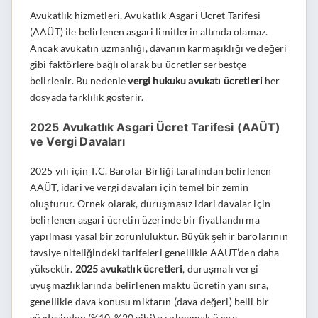
Avukatlık hizmetleri, Avukatlık Asgari Ücret Tarifesi
(AAÜT) ile belirlenen asgari limitlerin altında olamaz.
Ancak avukatın uzmanlığı, davanın karmaşıklığı ve değeri
gibi faktörlere bağlı olarak bu ücretler serbestçe
belirlenir. Bu nedenle
vergi hukuku avukatı ücretleri
her
dosyada farklılık gösterir.
2025 Avukatlık Asgari Ücret Tarifesi (AAÜT)
ve Vergi Davaları
2025 yılı için T.C. Barolar Birliği tarafından belirlenen
AAÜT, idari ve vergi davaları için temel bir zemin
oluşturur. Örnek olarak, duruşmasız idari davalar için
belirlenen asgari ücretin üzerinde bir fiyatlandırma
yapılması yasal bir zorunluluktur. Büyük şehir barolarının
tavsiye niteliğindeki tarifeleri genellikle AAÜT’den daha
yüksektir.
2025 avukatlık ücretleri
, duruşmalı vergi
uyuşmazlıklarında belirlenen maktu ücretin yanı sıra,
genellikle dava konusu miktarın (dava değeri) belli bir
yüzdesinden (%10-%20 gibi) az olmamak üzere