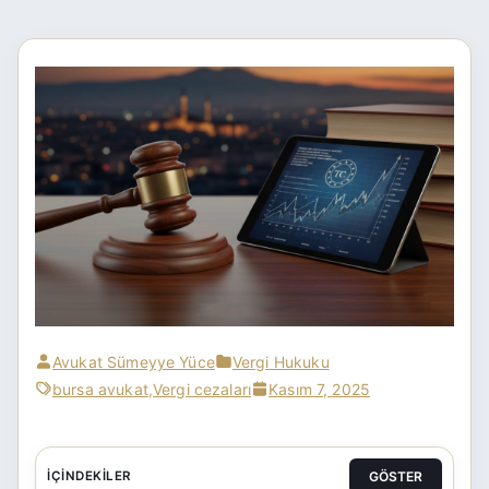
Avukat Sümeyye Yüce
Vergi Hukuku
bursa avukat
,
Vergi cezaları
Kasım 7, 2025
GÖSTER
İÇINDEKILER