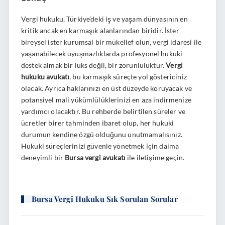
Vergi hukuku, Türkiye’deki iş ve yaşam dünyasının en
kritik ancak en karmaşık alanlarından biridir. İster
bireysel ister kurumsal bir mükellef olun, vergi idaresi ile
yaşanabilecek uyuşmazlıklarda profesyonel hukuki
destek almak bir lüks değil, bir zorunluluktur.
Vergi
hukuku avukatı
, bu karmaşık süreçte yol göstericiniz
olacak. Ayrıca haklarınızı en üst düzeyde koruyacak ve
potansiyel mali yükümlülüklerinizi en aza indirmenize
yardımcı olacaktır. Bu rehberde belirtilen süreler ve
ücretler birer tahminden ibaret olup, her hukuki
durumun kendine özgü olduğunu unutmamalısınız.
Hukuki süreçlerinizi güvenle yönetmek için daima
deneyimli bir
Bursa vergi avukatı
ile iletişime geçin.
Bursa Vergi Hukuku Sık Sorulan Sorular