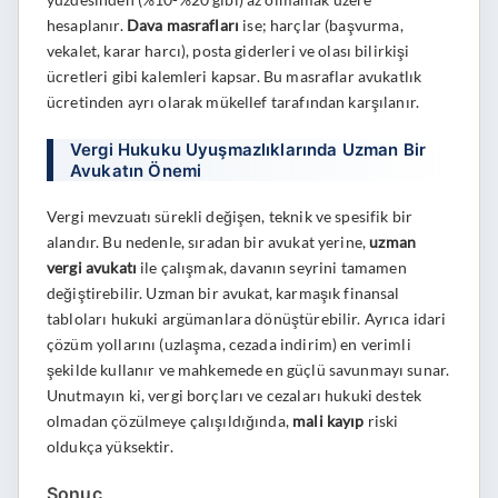
hesaplanır.
Dava masrafları
ise; harçlar (başvurma,
vekalet, karar harcı), posta giderleri ve olası bilirkişi
ücretleri gibi kalemleri kapsar. Bu masraflar avukatlık
ücretinden ayrı olarak mükellef tarafından karşılanır.
Vergi Hukuku Uyuşmazlıklarında Uzman Bir
Avukatın Önemi
Vergi mevzuatı sürekli değişen, teknik ve spesifik bir
alandır. Bu nedenle, sıradan bir avukat yerine,
uzman
vergi avukatı
ile çalışmak, davanın seyrini tamamen
değiştirebilir. Uzman bir avukat, karmaşık finansal
tabloları hukuki argümanlara dönüştürebilir. Ayrıca idari
çözüm yollarını (uzlaşma, cezada indirim) en verimli
şekilde kullanır ve mahkemede en güçlü savunmayı sunar.
Unutmayın ki, vergi borçları ve cezaları hukuki destek
olmadan çözülmeye çalışıldığında,
mali kayıp
riski
oldukça yüksektir.
Sonuç