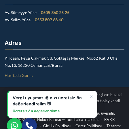
Av. Sümeyye Yüce
–
0505 360 25 25
Av. Selim Yüce
–
0553 807 68 40
Adres
Kırcaali, Fevzi Çakmak Cd. Göktaş İş Merkezi No:62 Kat:3 Ofis
No:13, 16220 Osmangazi/Bursa
Haritada Gör →
×
Bu internet sitesindeki içerikler genel bilgilendirme amaçlıdır; hukuki
Vergi uyuşmazlığınızı ücretsiz ön
danışmanlık veya vekâlet ilişkisi oluşturmaz. Her somut olay kendi
değerlendirelim 👋
koşullarında ayrıca değerlendirilmelidir.
Ücretsiz ön değerlendirme
Av. Sümeyye Yüce & Av. Selim Yüce — Bursa Barosu üyesidir.
© 2026 Yüce Hukuk Bürosu — Tüm hakları saklıdır. ·
KVKK
Aydınlatma Metni
·
Gizlilik Politikası
·
Çerez Politikası
· Tasarım: